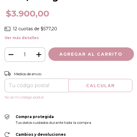
$3.900,00
12
cuotas de
$577,20
Ver más detalles
CAMBIAR CP
Entregas para el CP:
Medios de envío
CALCULAR
No sé mi código postal
Compra protegida
Tus datos cuidados durante toda la compra.
Cambios y devoluciones