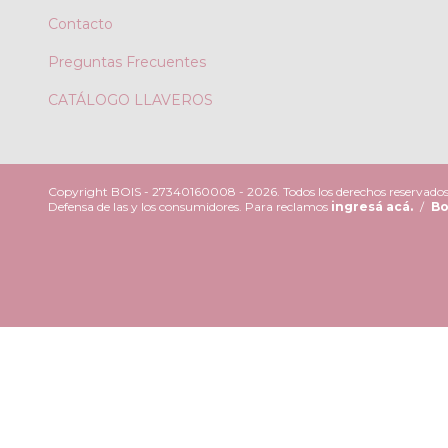
Contacto
Preguntas Frecuentes
CATÁLOGO LLAVEROS
Copyright BOIS - 27340160008 - 2026. Todos los derechos reservados
Defensa de las y los consumidores. Para reclamos
ingresá acá.
/
Bo