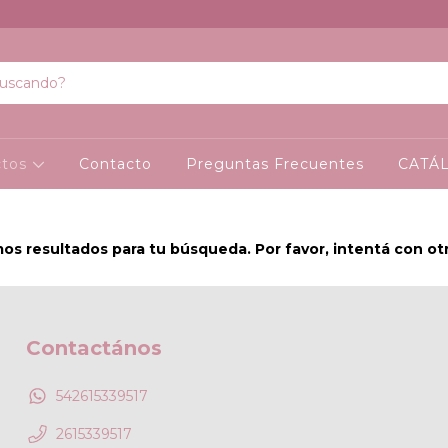
ctos
Contacto
Preguntas Frecuentes
CATÁ
s resultados para tu búsqueda. Por favor, intentá con otro
Contactános
542615339517
2615339517