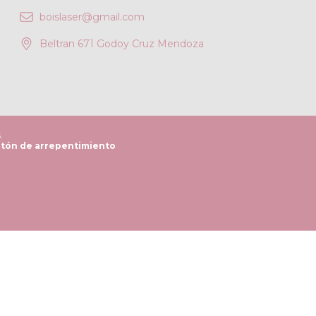
boislaser@gmail.com
Beltran 671 Godoy Cruz Mendoza
.
tón de arrepentimiento