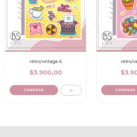
retro/vintage 6
retro/v
$3.900,00
$3.9