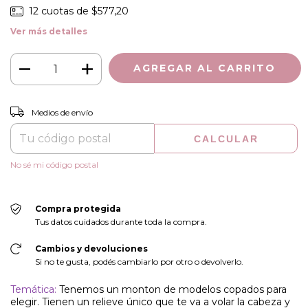
12
cuotas de
$577,20
Ver más detalles
CAMBIAR CP
Entregas para el CP:
Medios de envío
CALCULAR
No sé mi código postal
Compra protegida
Tus datos cuidados durante toda la compra.
Cambios y devoluciones
Si no te gusta, podés cambiarlo por otro o devolverlo.
Temática:
Tenemos un monton de modelos copados para
elegir. Tienen un relieve único que te va a volar la cabeza y