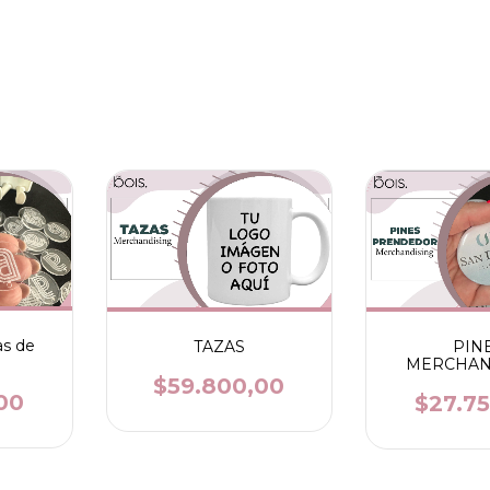
as de
TAZAS
PIN
MERCHAN
$59.800,00
00
$27.7